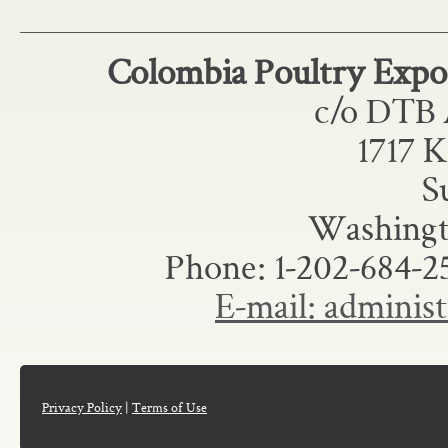
Colombia Poultry Exp
c/o DTB 
1717 
S
Washingt
Phone: 1-202-684-
E-mail: admini
Privacy Policy
|
Terms of Use